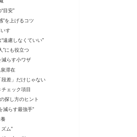
減
“目安”
感”を上げるコツ
車いす
“遠慮しなくていい”
人”にも役立つ
を減らす小ワザ
温泉滞在
「段差」だけじゃない
きチェック項目
”の探し方のヒント
を減らす最強手”
休養
リズム”