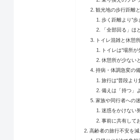
観光地の歩行距離
歩く距離より“歩
「全部回る」ほ
トイレ混雑と休憩
トイレは“場所が
休憩所が少ない
持病・体調急変の
旅行は“普段より
備えは「持つ」
家族や同行者への
迷惑をかけない
事前に共有して
高齢者の旅行不安を減