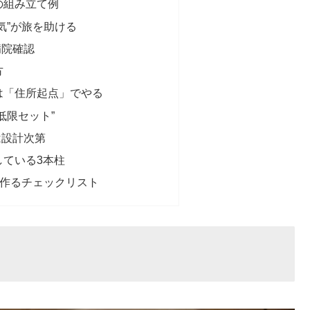
の組み立て例
気”が旅を助ける
病院確認
方
は「住所起点」でやる
低限セット”
は設計次第
している3本柱
を作るチェックリスト