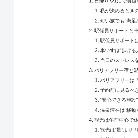
日帰りや1泊で負担
私が決めるときの
短い旅でも“満足
駅係員サポートと
駅係員サポートは
車いすは“歩ける
当日のストレス
バリアフリー宿と
バリアフリーは
予約前に見るべ
“安心できる施設
温泉滞在は“移動
観光は午前中心で
観光は“量”より“