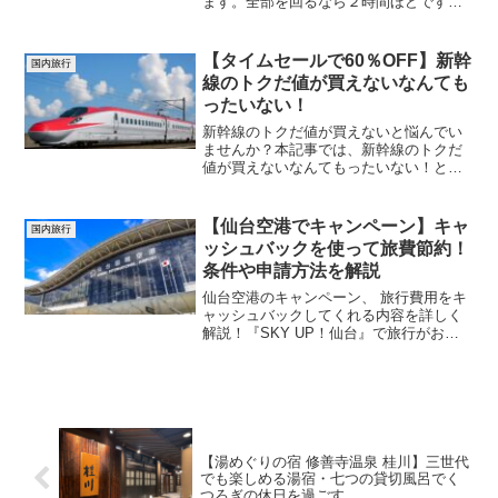
ます。全部を回るなら２時間ほどです。
源氏興亡の歴史を刻む修禅寺をはじめ、
ライトアップも見事な竹林の小径など見
所満載です。日本百名湯に名を連ねる静
【タイムセールで60％OFF】新幹
国内旅行
岡県の修善寺へ行かれてみてはいかがで
線のトクだ値が買えないなんても
しょうか。
ったいない！
新幹線のトクだ値が買えないと悩んでい
ませんか？本記事では、新幹線のトクだ
値が買えないなんてもったいない！と題
し、トクだ値の基本情報や安く乗る方
法、5月22日から始まる限定セール情報を
詳しく解説します。セールを使って6月の
【仙台空港でキャンペーン】キャ
国内旅行
秋田、山形、新潟へ行ってみませんか？
ッシュバックを使って旅費節約！
条件や申請方法を解説
仙台空港のキャンペーン、 旅行費用をキ
ャッシュバックしてくれる内容を詳しく
解説！『SKY UP！仙台』で旅行がお得
に。仙台空港発着の旅行でキャッシュバ
ックが受けられる条件や対象チェック、
申請方法、人気ツアーも紹介します。次
の旅行はキャンペーンを使って上手に節
約しましょう。
【湯めぐりの宿 修善寺温泉 桂川】三世代
でも楽しめる湯宿・七つの貸切風呂でく
つろぎの休日を過ごす