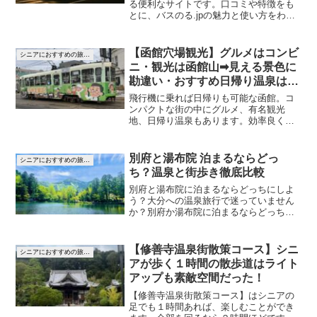
る便利なサイトです。口コミや特徴をも
とに、バスのる.jpの魅力と使い方をわか
りやすく解説します。高速バスが初めて
の方にとっても、コストを抑えつつスム
ーズな予約方法が好評です。ミネラルウ
【函館穴場観光】グルメはコンビ
シニアにおすすめの旅先アイデア
ォーターの無料配布も嬉しいポイントで
ニ・観光は函館山➡見える景色に
す。
勘違い・おすすめ日帰り温泉は路
面電車に乗って行こう
飛行機に乗れば日帰りも可能な函館。コ
ンパクトな街の中にグルメ、有名観光
地、日帰り温泉もあります。効率良く回
るにはバスや車の他に、今では珍しい路
面電車の姿も見る事ができます。電子マ
ネーも使えて、坂を上っていく路面電車
別府と湯布院 泊まるならどっ
シニアにおすすめの旅先アイデア
に揺られ、ノスタルジックな旅はいかが
ち？温泉と街歩き徹底比較
でしょうか。
別府と湯布院に泊まるならどっちにしよ
う？大分への温泉旅行で迷っていません
か？別府か湯布院に泊まるならどっちが
自分に合うか、季節や観光、移動時間を
徹底比較。初めてでも選びやすい情報を
紹介します。事前に情報をゲットして、
【修善寺温泉街散策コース】シニ
シニアにおすすめの旅先アイデア
思い出に残る旅にしてください。
アが歩く１時間の散歩道はライト
アップも素敵空間だった！
【修善寺温泉街散策コース】はシニアの
足でも１時間あれば、楽しむことができ