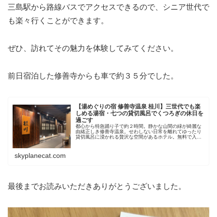
三島駅から路線バスでアクセスできるので、シニア世代で
も楽々行くことができます。
ぜひ、訪れてその魅力を体験してみてください。
前日宿泊した修善寺からも車で約３５分でした。
【湯めぐりの宿 修善寺温泉 桂川】三世代でも楽
しめる湯宿・七つの貸切風呂でくつろぎの休日を
過ごす
都心から特急踊り子で約２時間。静かな山間の緑が綺麗な
由緒正しき修善寺温泉。せわしない日常を離れてゆったり
貸切風呂に浸かれる贅沢な空間があるホテル。無料で入れ
る貸切風呂は、館内に七つあり、文字通り湯めぐりを楽し
めます。お食事も和食が美味しいの...
skyplanecat.com
最後までお読みいただきありがとうございました。