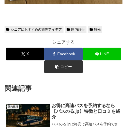
シニアにおすすめの旅先アイデア
国内旅行
観光
シェアする
X
Facebook
LINE
コピー
関連記事
お得に高速バスを予約するなら
国内旅行
【バスのる.jp】特徴と口コミを紹
介
バスのる.jpは格安で高速バスを予約でき