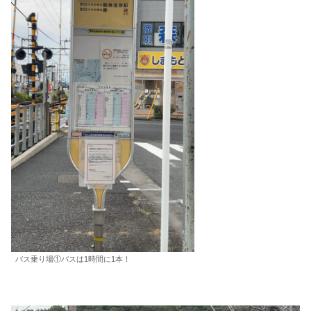
バス乗り場①バスは1時間に1本！