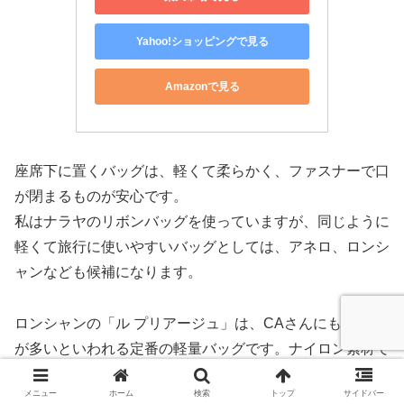
Yahoo!ショッピングで見る
Amazonで見る
座席下に置くバッグは、軽くて柔らかく、ファスナーで口
が閉まるものが安心です。
私はナラヤのリボンバッグを使っていますが、同じように
軽くて旅行に使いやすいバッグとしては、アネロ、ロンシ
ャンなども候補になります。
ロンシャンの「ル プリアージュ」は、CAさんにも愛用者
が多いといわれる定番の軽量バッグです。ナイロン素材で
軽く、ファスナー付きなので、飛行機の座席下に置く手元
メニュー
ホーム
検索
トップ
サイドバー
バッグとしても候補になります。