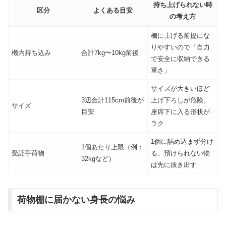
持ち上げられない時
区分
よくある目安
の考え方
棚に上げる前提にな
りやすいので「自力
機内持ち込み
合計7kg〜10kg前後
で安全に収納できる
重さ」
サイズが大きいほど
3辺合計115cm前後が
上げ下ろしが危険。
サイズ
目安
座席下に入る形状が
ラク
1個に詰め込まず分け
1個あたり上限（例：
受託手荷物
る。預けられない物
32kgなど）
は先に抜き出す
荷物棚に届かない身長の悩み