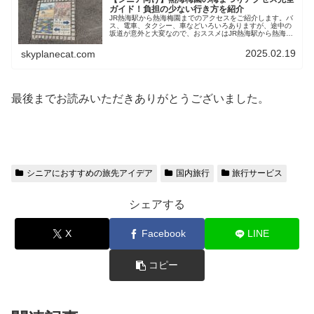
ガイド！負担の少ない行き方を紹介
JR熱海駅から熱海梅園までのアクセスをご紹介します。バ
ス、電車、タクシー、車などいろいろありますが、途中の
坂道が意外と大変なので、おススメはJR熱海駅から熱海梅
園行きのバスを利用しましょう。入り口近くまで乗せて行
ってくれるので、シニア世代も楽々ですよ。綺麗な梅の競
2025.02.19
skyplanecat.com
演を観に行かれてはいかがですか？
最後までお読みいただきありがとうございました。
シニアにおすすめの旅先アイデア
国内旅行
旅行サービス
シェアする
X
Facebook
LINE
コピー