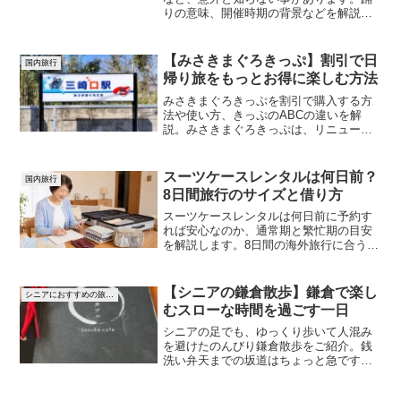
りの意味、開催時期の背景などを解説。
おわら風の盆の 歴史や 顔を見せない祭り
文化の本質を知り、実際に訪れてみませ
んか。クラブツーリズム主催の添乗員同
【みさきまぐろきっぷ】割引で日
国内旅行
行のツアー紹介もしています。
帰り旅をもっとお得に楽しむ方法
みさきまぐろきっぷを割引で購入する方
法や使い方、きっぷのABCの違いを解
説。みさきまぐろきっぷは、リニューア
ルして食事券対象店舗が増え選びやすく
なった事もご紹介。割引を上手に使って
三浦半島の旅をもっとお得に楽しもう。
スーツケースレンタルは何日前？
国内旅行
8日間旅行のサイズと借り方
スーツケースレンタルは何日前に予約す
れば安心なのか、通常期と繁忙期の目安
を解説します。8日間の海外旅行に合う容
量、受取日と返却日の決め方、料金・送
料・補償の確認点まで、久しぶりに旅行
する50代60代にも分かりやすく紹介しま
【シニアの鎌倉散歩】鎌倉で楽し
シニアにおすすめの旅先アイデア
す。
むスローな時間を過ごす一日
シニアの足でも、ゆっくり歩いて人混み
を避けたのんびり鎌倉散歩をご紹介。銭
洗い弁天までの坂道はちょっと急です
が、頑張って上がってみましょう。昭和
にタイムスリップできる商店街もあっ