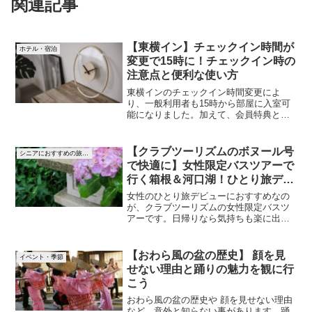
関連記事
【東横イン】チェックイン時間が
ホテル・宿泊
変更で15時に！チェックイン時の
注意点と便利な使い方
東横インのチェックイン時間変更によ
り、一般利用者も15時から部屋に入室可
能になりました。加えて、会員特典との
違い、深夜対応や荷物預かりなど、宿泊
前に知っておきたい情報を詳しく解説し
ます。東横インのチェックイン時間が変
【クラブツーリズムのボヌール号
シニアにおすすめの旅先アイデア
更になった事でより利用しやすい滞在を
で快適に】女性限定バスツアーで
実感してください。
行く箱根＆河口湖！ひとり旅デビ
ューに最適！
女性のひとり旅デビューにおすすめなの
が、クラブツーリズムの女性限定バスツ
アーです。日帰りなら気持ちも楽に出か
けられますよ。参加者は全員おひとりな
ので、グループが出来ることも無く安心
です。女性が手掛けたボヌール号の至れ
【おわら風の盆の歴史】 顔を見
イベント・季節
り尽くせりの空間に身をまかせ、ひとり
せない理由と踊りの魅力を観に行
旅を存分に満喫してください。
こう
おわら風の盆の歴史や 顔を見せない理由
など、意外と知らない事があります。踊