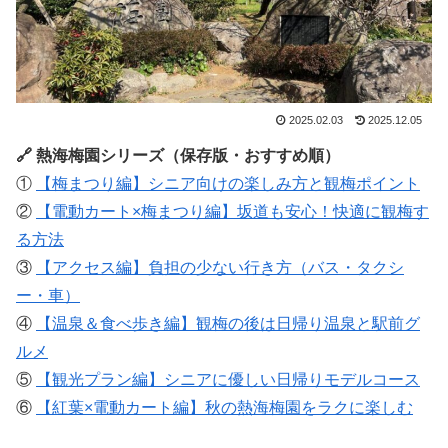
2025.02.03
2025.12.05
🔗 熱海梅園シリーズ（保存版・おすすめ順）
①
【梅まつり編】シニア向けの楽しみ方と観梅ポイント
②
【電動カート×梅まつり編】坂道も安心！快適に観梅す
る方法
③
【アクセス編】負担の少ない行き方（バス・タクシ
ー・車）
④
【温泉＆食べ歩き編】観梅の後は日帰り温泉と駅前グ
ルメ
⑤
【観光プラン編】シニアに優しい日帰りモデルコース
⑥
【紅葉×電動カート編】秋の熱海梅園をラクに楽しむ