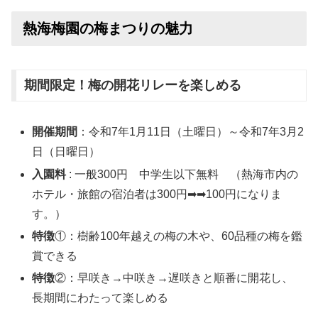
熱海梅園の梅まつりの魅力
期間限定！梅の開花リレーを楽しめる
開催期間
：令和7年1月11日（土曜日）～令和7年3月2
日（日曜日）
入園料
: 一般300円 中学生以下無料 （熱海市内の
ホテル・旅館の宿泊者は300円➡➡100円になりま
す。）
特徴
①：樹齢100年越えの梅の木や、60品種の梅を鑑
賞できる
特徴
②：早咲き→中咲き→遅咲きと順番に開花し、
長期間にわたって楽しめる