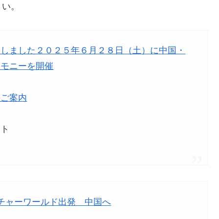
さい。
定しました２０２５年６月２８日（土）に中国・
レモニーを開催
のご案内
イト
チャーワールド出発 中国へ