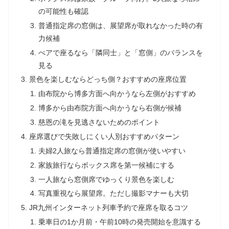
の可能性も確認
普通指定席の窓側は、展望席が取れなかった時の有
力候補
ぺアで座るなら「隣同士」と「窓側」のバランスを
見る
景色を楽しむならどっち側？おすすめの座席位置
由布院から博多方面へ向かうなら左側がおすすめ
博多から由布院方面へ向かうなら右側が候補
慈恩の滝を見逃さないためのポイント
座席選びで失敗しにくい人別おすすめパターン
夫婦2人旅なら普通指定席の窓側が使いやすい
家族旅行ならボックス席を第一候補にする
一人旅なら窓側席でゆっくり景色を楽しむ
写真重視なら展望席。ただし撮影マナーも大切
JR九州インターネット列車予約で座席を取るコツ
乗車日の1か月前・午前10時の発売開始を意識する