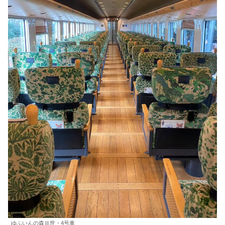
ゆふいんの森Ⅲ世・4号車