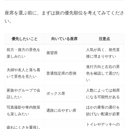
座席を選ぶ前に、まずは旅の優先順位を考えてみてくださ
い。
優先したいこと
向いている座席
注意点
前方・後方の景色を
人気が高く、発売直
展望席
楽しみたい
後に埋まりやすい
進行方向と左右の景
夫婦や友人と落ち着
普通指定席の窓側
色を確認して選びた
いて景色を見たい
い
家族やグループで会
人数によっては相席
ボックス席
話したい
になる可能性がある
写真撮影や車内散策
ほかの乗客の通行を
通路に出やすい席
も楽しみたい
妨げない配慮が必要
トイレやデッキへの
疲れにくさを重視し