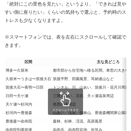
「絶対にこの景色を見たい」というより、「できれば見や
すい側に座りたい」くらいの気持ちで選ぶと、予約時のス
トレスも少なくなりますよ。
※スマートフォンでは、表を左右にスクロールして確認で
きます。
区間
主な見どころ
博多〜久留米
都市部から住宅地へ移る区間。車窓の大きな
久留米〜うきは〜筑後大石
筑後平野、田園風景、耳納連山など
筑後大石〜夜明〜日田
トンネル、川、山あい、筑後川・花月川周辺
日田〜天ケ瀬
三隈川沿い、渓谷、天ヶ瀬温泉周辺
天ケ瀬〜杉河内
慈恩の滝周辺
スクロールできます
杉河内〜豊後森
山あい、渓谷、伐株山、豊後森機関庫公園周
豊後森〜由布院
森林、杉林、渓流、高原風景
由布院到着前後
由布岳、由布院盆地、街並み