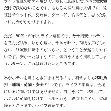
ライブ遠征のホテル選びで、最初に意識したいのは
最安値
だけで決めないこと
です。もちろん宿泊費は大切です。遠
征はチケット代、交通費、グッズ代、食事代と、思った以
上にお金がかかりますよね。
ただ、50代・60代のライブ遠征では、数千円安いホテル
を選んだ結果、駅から遠い、部屋が狭い、荷物を広げられ
ない、終演後に帰るのがつらい、ということが起こりやす
いです。安かったはずなのに、体力を大きく消耗してしま
うパターン。これは避けたいところです。
私がホテルを選ぶときにまず見るのは、料金よりも
移動負
担・睡眠・荷物・安全
の4つです。ライブの本番は、会場
にいる時間だけではありません。自宅を出て、移動して、
ホテルに荷物を預けて、会場へ行き、終演後に戻り、翌朝
帰るところまでがライブ遠征です。