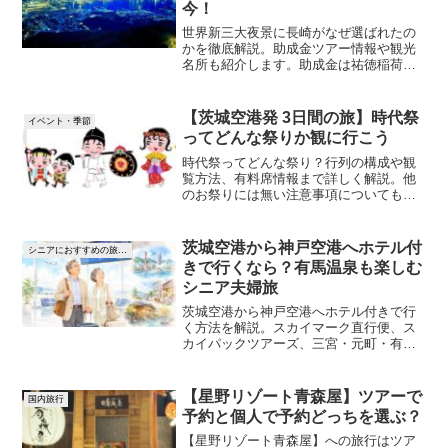
今！
世界新三大夜景に長崎がなぜ選ばれたの
かを徹底解説。助成金ツアー情報や観光
名所も紹介します。助成金は祐徳稲荷神
社がある佐賀県から出ています。軍艦島
やグラバー園、大浦天主堂と共に世界新
三大夜景に選ばれた長崎になぜ今行くべ
【茨城空港発 3日間の旅】時代祭
イベント・季節
きかがわかります。
ってどんな祭りか観に行こう
時代祭ってどんな祭り？行列の構成や観
覧方法、有料席情報まで詳しく解説。他
のお祭りには無い注意事項についても理
解しておきましょう。時代祭ってどんな
祭りか観てみたい方は、初めての方でも
安心の添乗員付きクラブツーリズムの
茨城空港から神戸空港へホテル付
シニアにおすすめの旅先アイデア
【ゆったり旅】で出かけてみませんか？
きで行くなら？有馬温泉も楽しむ
シニア夫婦旅
茨城空港から神戸空港へホテル付きで行
く方法を解説。スカイマーク直行便、ス
カイパックツアーズ、三宮・元町・有馬
温泉の宿泊エリア、シニア夫婦向けモデ
ルコースを紹介します。
【星野リゾート青森屋】ツアーで
国内旅行
予約と個人で予約どっちを選ぶ？
【星野リゾート青森屋】への旅行はツア