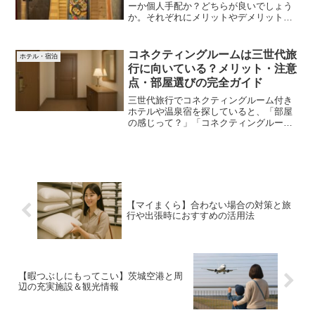
ーか個人手配か？どちらが良いでしょう
か。それぞれにメリットやデメリットが
あります。今回個人手配で行きました
が、希望の予約が取れなかったり、安さ
で決めたためキャンセル不可の予約だっ
コネクティングルームは三世代旅
ホテル・宿泊
たりと色々気を使いました。楽しい旅行
行に向いている？メリット・注意
は行く前の準備が大切です。
点・部屋選びの完全ガイド
三世代旅行でコネクティングルーム付き
ホテルや温泉宿を探していると、「部屋
の感じって？」「コネクティングルーム
で注意する事って？」「小さな子どもや
シニアが一緒でも本当に快適なの？」
と、気になることがたくさん出てきます
よね。私も家族でコネクティ...
【マイまくら】合わない場合の対策と旅
行や出張時におすすめの活用法
【暇つぶしにもってこい】茨城空港と周
辺の充実施設＆観光情報