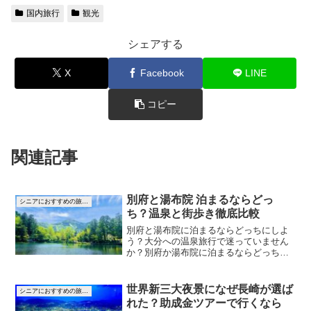
国内旅行
観光
シェアする
X
Facebook
LINE
コピー
関連記事
別府と湯布院 泊まるならどっ
シニアにおすすめの旅先アイデア
ち？温泉と街歩き徹底比較
別府と湯布院に泊まるならどっちにしよ
う？大分への温泉旅行で迷っていません
か？別府か湯布院に泊まるならどっちが
自分に合うか、季節や観光、移動時間を
徹底比較。初めてでも選びやすい情報を
紹介します。事前に情報をゲットして、
世界新三大夜景になぜ長崎が選ば
シニアにおすすめの旅先アイデア
思い出に残る旅にしてください。
れた？助成金ツアーで行くなら