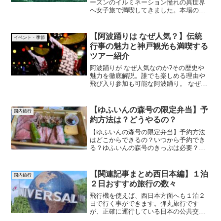
ーズンのイルミネーション憧れの異世界
へ女子旅で満喫してきました。本場のヨ
ーロッパに来たような感動の連続です。
クリスマスマーケットや風車がある光景
は写真に収める絶好の場所です。飛行機
【阿波踊りは なぜ人気？】伝統
イベント・季節
に乗れば１泊２日でも楽しく過ごせます
行事の魅力と神戸観光も満喫する
よ。ぜひ行ってみて下さい。
ツアー紹介
阿波踊りが なぜ人気なのか?その歴史や
魅力を徹底解説。誰でも楽しめる理由や
飛び入り参加も可能な阿波踊り。 なぜ人
気かを体感できるツアー情報や、一緒に
神戸観光も楽しめるお得なツアーの紹介
もあわせてご紹介しています。
【ゆふいんの森号の限定弁当】予
国内旅行
約方法は？どうやるの？
【ゆふいんの森号の限定弁当】予約方法
はどこからできるの？いつから予約でき
る？ゆふいんの森号のきっぷは必要？な
ど疑問いっぱいの限定弁当の予約方法に
ついてまとめました。限定と付いていま
すが、先着順ではないので入力を間違わ
【関連記事まとめ西日本編】１泊
国内旅行
ないようにゆっくり注文してください。
２日おすすめ旅行の数々
ぜひ車窓の景色と一緒にお弁当も堪能し
て下さい。
飛行機を使えば、西日本方面へも１泊２
日で行く事ができます。弾丸旅行です
が、正確に運行している日本の公共交通
機関がそれを可能にしてくれます。時間