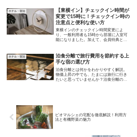
が無くても楽しみたい。美しい日本を巡
ってみたい。そんな願いを叶えてくれる
【東横イン】チェックイン時間が
ホテル・宿泊
日本の公共交通機関に感謝しています。
変更で15時に！チェックイン時の
注意点と便利な使い方
東横インのチェックイン時間変更によ
り、一般利用者も15時から部屋に入室可
能になりました。加えて、会員特典との
違い、深夜対応や荷物預かりなど、宿泊
前に知っておきたい情報を詳しく解説し
ます。東横インのチェックイン時間が変
泊食分離で旅行費用を節約する上
ホテル・宿泊
更になった事でより利用しやすい滞在を
手な宿の選び方
実感してください。
泊食分離とは何かをわかりやすく解説。
物価上昇の中でも、たまには旅行に行き
たいと思っていませんか？泊食分離のメ
リットやデメリットを理解して旅行費用
を節約する方法もあります。インバウン
ド対応や泊食分離対応ホテル情報まで幅
広く紹介します。
ビオマルシェの宅配を徹底解説！利用方
法と有機野菜の魅力