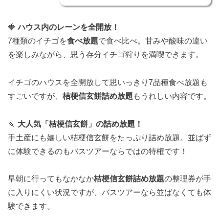
🍓
ハウス内のレーンを全開放！
7種類のイチゴを
食べ放題
で食べ比べ。甘みや酸味の違い
を楽しみながら、思う存分イチゴ狩りを満喫できます。
イチゴのハウスを全開放して思いっきり7品種食べ放題も
すごいですが、
桔梗信玄餅詰め放題
もうれしい内容です。
🍡
大人気「桔梗信玄餅」の詰め放題！
手土産にも嬉しい桔梗信玄餅をたっぷり詰め放題。並ばず
に体験できるのもバスツアーならではの特権です！
早朝に行ってもなかなか
桔梗信玄餅詰め放題
の整理券が手
に入りにくい状況ですが、バスツアーなら並ばなくても体
験できます。