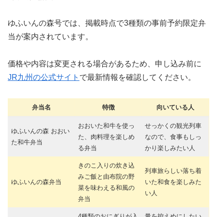
ゆふいんの森号では、掲載時点で3種類の事前予約限定弁
当が案内されています。
価格や内容は変更される場合があるため、申し込み前に
JR九州の公式サイト
で最新情報を確認してください。
弁当名
特徴
向いている人
おおいた和牛を使っ
せっかくの観光列車
ゆふいんの森 おおい
た、肉料理を楽しめ
なので、食事もしっ
た和牛弁当
る弁当
かり楽しみたい人
きのこ入りの炊き込
列車旅らしい落ち着
みご飯と由布院の野
ゆふいんの森弁当
いた和食を楽しみた
菜を味わえる和風の
い人
弁当
4種類のおにぎりが入
量を控えめにしたい