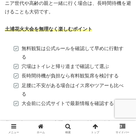
ニア世代や高齢の親と一緒に行く場合は、長時間待機を避
けることも大切です。
土浦花火大会を無理なく楽しむポイント
無料観覧は公式ルールを確認して早めに行動す
る
穴場はトイレと帰り道まで確認して選ぶ
長時間待機が負担なら有料観覧席を検討する
足腰に不安がある場合はイス席やツアーも比べ
る
大会前に公式サイトで最新情報を確認する
私は、少しでも疲れが心配な方には、近さや迫力だけでな
く、帰りやすさを優先してほしいと思っています。せっか
メニュー
ホーム
検索
トップ
サイドバー