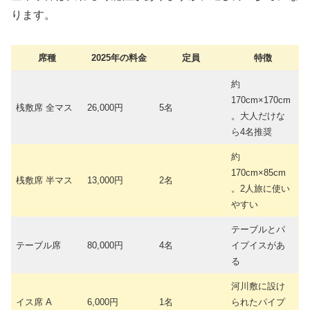
ります。
席種
2025年の料金
定員
特徴
約
170cm×170cm
桟敷席 全マス
26,000円
5名
。大人だけな
ら4名推奨
約
170cm×85cm
桟敷席 半マス
13,000円
2名
。2人旅に使い
やすい
テーブルとパ
テーブル席
80,000円
4名
イプイスがあ
る
河川敷に設け
イス席 A
6,000円
1名
られたパイプ