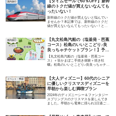
【タイムセールで60％OFF】新幹
国内旅行
線のトクだ値が買えないなんても
ったいない！
新幹線のトクだ値が買えないと悩んでい
ませんか？本記事では、新幹線のトクだ
値が買えないなんてもったいない！と題
し、トクだ値の基本情報や安く乗る方
法、5月22日から始まる限定セール情報を
詳しく解説します。セールを使って6月の
【丸文松島汽船の（塩釜発・芭蕉
国内旅行
秋田、山形、新潟へ行ってみませんか？
コース）松島のいいとこどり♪良
良っちゃチケットプラン！】予約
方法はどうやるの？
【丸文松島汽船の（塩釜発・芭蕉コー
ス）＋笹かまぼこ手焼き体験＋焼き牡
蠣』松島のいいとこどり♪良良っちゃチケ
ットプラン！】の予約はじゃらん遊び体
験のサイトからできます。通常料金より
400円OFF。予約時に駐車場利用と伝える
【大人ディズニー】60代のシニア
イベント・季節
と2時間無料です。出かける前にぜひチェ
に優しいクリスマスディズニーを
ックしてください。
早朝から楽しむ満喫プラン
2024年のディズニーシー＆ファンタジー
スプリングスのクリスマスを楽しんでき
ました。早朝から電車に揺られ1日過ごし
て気が付けば23,000歩以上歩いていまし
た。シンドバッドとピーターパンは必須
のアトラクション。時間を有効に使い上