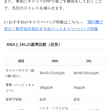
また、事前にキャリーの中で過ごす練習をしておくこと
で、当日のストレスを減らせます。
👉おすすめのキャリーバッグ特集はこちら→
飛行機で
安心！航空会社別おすすめペットキャリーバッグ特集
ANAとJALの基準比較（目安）
項目
ANA
JAL
キャリーサイズ（縦
30×47×27cm以内
28×45×25cm以内
×横×高さ）
重量（ペット＋キャ
10kg以内
7kg以内
リー）
座席下収納
必須
必須
ハード・ソフトどち