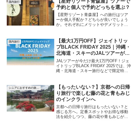
【星野リゾート青森屋】ツアーで
国内旅行
手にプランを組んでくれた娘に感謝して
予約と個人で予約どっちを選ぶ？
います。
【星野リゾート青森屋】への旅行はツア
ーか個人手配か？どちらが良いでしょう
か。それぞれにメリットやデメリットが
あります。今回個人手配で行きました
が、希望の予約が取れなかったり、安さ
で決めたためキャンセル不可の予約だっ
【最大1万円OFF】ジェイトリッ
国内旅行
たりと色々気を使いました。楽しい旅行
プBLACK FRIDAY 2025｜沖縄・
は行く前の準備が大切です。
北海道・スキーのJALツアーがお
得！
JALツアーが今だけ最大1万円OFF！ジェ
イトリップBLACK FRIDAY 2025では、沖
縄・北海道・スキー旅行などで限定特典
多数。先行予約は11月18日から開始！
【もったいない？】京都への日帰
シニアにおすすめの旅先アイデア
り旅行で楽しむ藤の花と青もみじ
のインクラインへ
京都への日帰り旅行はもったいない？と
感じる方へ。定番スポットやお得な移動
法を紹介しつつ、藤の花や青もみじが美
しいこの時期に実際に京都を日帰りで観
光してきたレビュー記事です。本当にも
ったいない旅だったのか？日帰り満喫旅
の始まりです。