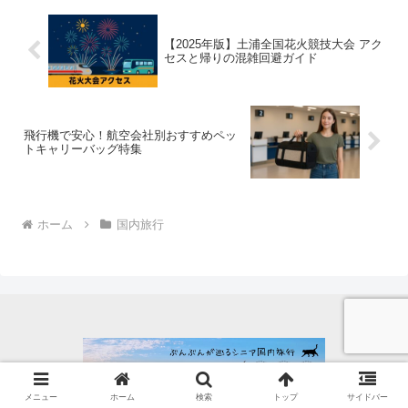
【2025年版】土浦全国花火競技大会 アク
セスと帰りの混雑回避ガイド
飛行機で安心！航空会社別おすすめペッ
トキャリーバッグ特集
ホーム
国内旅行
メニュー
ホーム
検索
トップ
サイドバー
ホーム
プライバシーポリシー