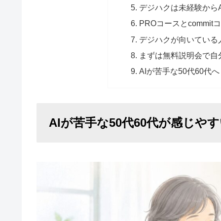
デジハクは未経験から
PROコースとcomm
デジハクが向いている
まずは無料説明会で自
AIが苦手な50代60代
AIが苦手な50代60代が感じ