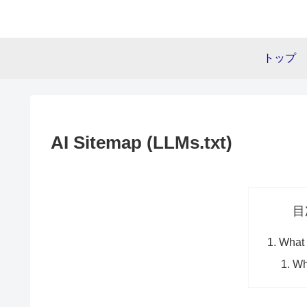
トップ
AI Sitemap (LLMs.txt)
目
What 
Why